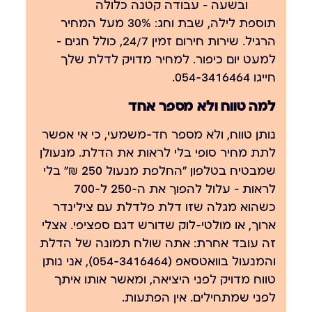
ובשעה — עבודה קטנה כלולה
תוספת לילה, שבת וחג:
30% מעל המחיר
הרגיל. שירות חירום זמין 24/7, כולל חגים —
למעט יום כיפור. למחיר מדויק לדלת שלך
חייגו 054-3416464.
למה טווח ולא מספר אחד
נותן טווח, ולא מספר חד-משמעי, כי
אי אפשר
לתת מחיר סופי בלי לראות את הדלת.
מנעולן
שמבטיח בטלפון "החלפת מנעול 250 ₪" בלי
לראות — עלול להפוך את ה-250 ל-700
כשהוא מגלה שזו דלת פלדלת עם צילינדר
ארוך, או מולטי-לוק שדורש דגם ספציפי. אצלי
זה עובד אחרת: אתה שולח תמונה של הדלת
והמנעול בוואטסאפ (054-3416464), אני נותן
טווח מדויק לפני היציאה, ומאשר אותו איתך
לפני שמתחילים. אין הפתעות.