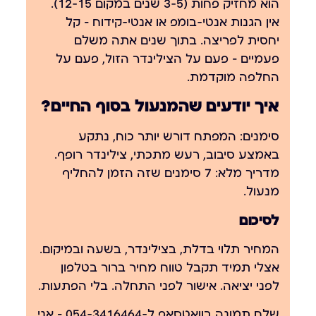
הוא מחזיק פחות (3-5 שנים במקום 12-15).
אין הגנות אנטי-בומפ או אנטי-קידוח — קל
יחסית לפריצה. בתוך שנים אתה משלם
פעמיים — פעם על הצילינדר הזול, פעם על
החלפה מוקדמת.
איך יודעים שהמנעול בסוף החיים?
סימנים: המפתח דורש יותר כוח, נתקע
באמצע סיבוב, רעש מתכתי, צילינדר רופף.
מדריך מלא: 7 סימנים שזה הזמן להחליף
מנעול
.
לסיכום
המחיר תלוי בדלת, בצילינדר, בשעה ובמיקום.
אצלי תמיד תקבל טווח מחיר ברור בטלפון
לפני יציאה. אישור לפני התחלה. בלי הפתעות.
שלח תמונה בוואטסאפ ל-
054-3416464
— אני