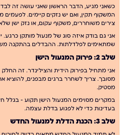
כשאני מגיע, הדבר הראשון שאני עושה זה לבדו
המשקוף תקין, ואם יש נזקים קיימים. לפעמים
צירים משוחררים, משקוף עקום, או נזק ישן שלא
אני גם בודק איזה סוג של מנעול מותקן כרגע. 
שמתאימים לפלדלתות. ההבדלים בהתקנה משמ
שלב 2: פירוק המנעול הישן
אני מתחיל בפירוק הידית והצילינדר. זה החלק ה
מסובך. צריך לשחרר ברגים מבפנים, להוציא את
מסטיק.
במקרים מסוימים המנעול הישן תקוע — בגלל חל
בעדינות כדי לא לפגוע בדלת עצמה.
שלב 3: הכנת הדלת למנעול החדש
לא תמיד המנעול החדש מתאים בדיוק לחורים ש