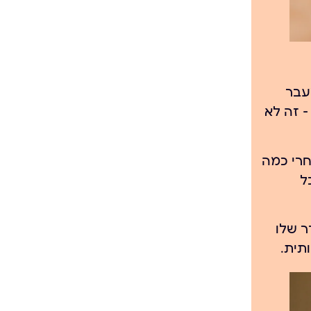
עבר
— זה לא
חרי כמה
ל
 רב בריח ישן מהשנות ה-90, הצילינדר שלו
ית.