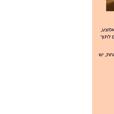
 עד 5 בריחים — אחד באמצע,
 לתוך
חת, יש