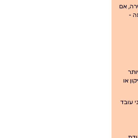
רה, אם
ה —
ותר
ון או
י עובד
ודת