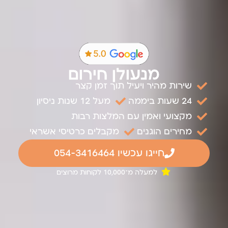
מנעולן חירום
שירות מהיר ויעיל תוך זמן קצר
24 שעות ביממה
מעל 12 שנות ניסיון
מקצועי ואמין עם המלצות רבות
מחירים הוגנים
מקבלים כרטיסי אשראי
חייגו עכשיו 054-3416464
למעלה מ־10,000 לקוחות מרוצים