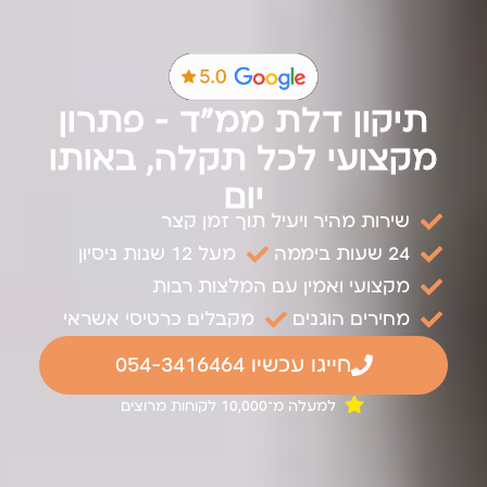
תיקון דלת ממ"ד – פתרון
מקצועי לכל תקלה, באותו
יום
שירות מהיר ויעיל תוך זמן קצר
24 שעות ביממה
מעל 12 שנות ניסיון
מקצועי ואמין עם המלצות רבות
מחירים הוגנים
מקבלים כרטיסי אשראי
חייגו עכשיו 054-3416464
למעלה מ־10,000 לקוחות מרוצים