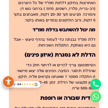
האחרונות בתיקון דלתות ממ"ד של כל היצרנים
(רב-בריח, פלרז, רשפים, מזמ ) ברחבי גוש דן
והמרכז. מגיעים תוך 20-30 דקות, מאבחנים בתוך
5 דקות, ורוב התיקונים נגמרים באותו ביקור.
מה יכול להשתבש בדלת ממ"ד
דלת ממ"ד נבנתה כדי לעמוד בהדף פיצוץ — אבל
גם היא נשחקת. התקלות השכיחות:
הדלת לא נסגרת (איזון פינים)
הסימפטום: צריך להרים או לדחוף חזק כדי
שהדלת תיסגר. הסיבה: הפינים שלה יצאו מיישור.
זו התקלה מספר 1 שאנחנו נקראים אליה. תיקון:
איזון מקצועי של הדלת. זמן: 30-45 דקות. עלות:
Google · 5.0
★★★★★
500-800 ש"ח.
הידית שבורה או רופפת