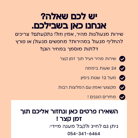
יש לכם שאלה?
אנחנו כאן בשבילכם.
שירות מנעולנות מהיר, אמין וזול! נתקעתם? צריכים
להחליף מנעול במהירות? מחפשים מנעולן או פורץ
דלתות מוסמך במחיר הוגן?
שירות מהיר ויעיל תוך זמן קצר
24 שעות ביממה
מעל 12 שנות ניסיון
מקצועי ואמין עם המלצות רבות
מחירים הוגנים !
השאירו פרטים כאן ונחזור אליכם תוך
זמן קצר !
ניתן גם לחייג ולקבל מענה מיידי:
054-341-6464