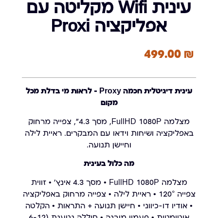
עינית Wifi מקליטה עם
אפליקציה Proxi
499.00
₪
עינית דיגיטלית חכמה Proxy – לראות מי בדלת מכל
מקום
מצלמה FullHD 1080P, מסך 4.3", צפייה מרחוק
באפליקציה ושיחות וידאו עם המבקרים. ראיית לילה
וחיישן תנועה.
מה כלול בעינית
מצלמה FullHD 1080P • מסך 4.3 אינץ' • זווית
צפייה 120° • ראיית לילה • צפייה מרחוק באפליקציה
• אודיו דו-כיווני • חיישן תנועה + התראות • הקלטה
אוטומטית • פעמון מובנה • סוללה נטענת (6-12