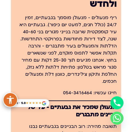
ולחדש
ריף מנעולים — מנעולן מוסמך בגבעתיים, זמין
24/7 (כולל חגים, למעט יום כיפור). גבעתיים היא
עיר קומפקטית שרובה בנייני מגורים בני 40-60
שנה, לצד דירות מחודשות בפרויקטי התחדשות.
הדלתות והמנעולים בעיר מתבגרים — והרבה
תקלות אפשר לתפוס מוקדם, לפני שנשארים
בחוץ. אנחנו מגיעים תוך 25-30 דקות עם מחיר
סגור מראש בטלפון: פתיחת דלתות ללא נזק,
החלפת ותיקון צילינדרים, כוונון דלת ומנעולים
חכמים.
חייגו עכשיו:
054-3416464
Google · 5.0
★★★★★
מנעולן שמכיר את גבעתיים — עיר של
בניינים מתבגרים
תשובה מהירה:
רוב הבניינים בגבעתיים נבנו