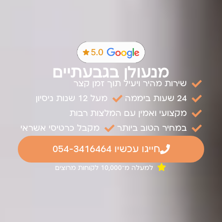
מנעולן בגבעתיים
שירות מהיר ויעיל תוך זמן קצר
24 שעות ביממה
מעל 12 שנות ניסיון
מקצועי ואמין עם המלצות רבות
במחיר הטוב ביותר
מקבל כרטיסי אשראי
חייגו עכשיו 054-3416464
למעלה מ־10,000 לקוחות מרוצים