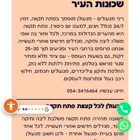
שכונות העיר
ריף מנעולים — מנעולן מוסמך בפתח תקווה, זמין
24/7 (כולל חגים, למעט יום כיפור). פתח תקווה
היא מהערים הגדולות במרכז, ולכל אזור בה אופי
משלו: ליבה ותיקה, מגדלים חדשים ואזורי תעשייה.
אנחנו פרוסים ברחבי העיר ומגיעים תוך 25-30
דקות, גם בשעות העומס — עם ציוד מלא ומחיר
סגור מראש בטלפון. פתיחת דלתות ללא נזק,
החלפת ותיקון צילינדרים, מנעולים חכמים, חילוץ
רכב נעול ופתרונות לעסקים.
חייגו עכשיו:
054-3416464
מנעולן לכל קצוות פתח תקווה
Google · 5.0
★★★★★
תשובה מהירה:
פתח תקווה משלבת ליבה ותיקה
מאוד, מגדלים חדשים ואזורי תעשייה. לכל אחד
מהם בעיית-מנעול אחרת — ולכן חשוב מנעולן