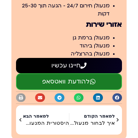
מנעולן חירום 24/7 – הגעה תוך 25-30
דקות
אזורי שירות
מנעולן ברמת גן
מנעולן ביהוד
מנעולן בהרצליה
חייגו עכשיו
להודעת וואטסאפ
למאמר הקודם
למאמר הבא
איך לבחור מנעולן מקצועי :10 טיפים חשובים
היסטורית המנעולים והפריצה : מהעת העתיקה ועד ימינו