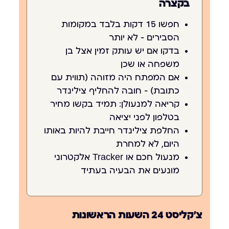
בקצרה
חפשו 15 דקות בלבד במקומות
הסבירים — לא יותר
בדקו אם יש עותק זמין אצל בן
משפחה או שכן
אם המפתח היה מזוהה (תווית עם
כתובת) — חובה להחליף צילינדר
קריאה למנעולן: תמיד בקשו מחיר
בטלפון לפני יציאה
החלפת צילינדר חייבת להיות באותו
היום, לא למחרת
מנעול חכם או Tracker אלקטרוני
מונעים את הבעיה בעתיד
צ'קליסט 24 השעות הראשונות