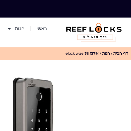
ראשי
חנות
דף הבית
/
חנות
/
אילוק וויז elock wize