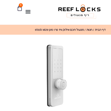
0
דף הבית
/
חנות
/
מנעול חכם אילוק וויז פרו elock wize pro