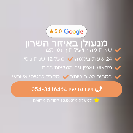
מנעולן באיזור השרון
שירות מהיר ויעיל תוך זמן קצר
24 שעות ביממה
מעל 12 שנות ניסיון
מקצועי ואמין עם המלצות רבות
במחיר הטוב ביותר
מקבל כרטיסי אשראי
חייגו עכשיו 054-3416464
למעלה מ־10,000 לקוחות מרוצים