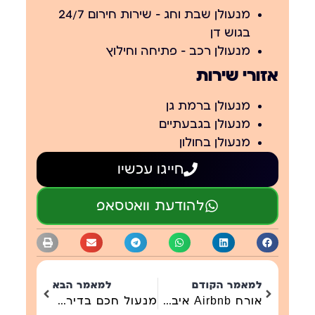
מנעולן שבת וחג – שירות חירום 24/7
בגוש דן
מנעולן רכב – פתיחה וחילוץ
אזורי שירות
מנעולן ברמת גן
מנעולן בגבעתיים
מנעולן בחולון
חייגו עכשיו
להודעת וואטסאפ
למאמר הקודם
למאמר הבא
אורח Airbnb איבד מפתח בסופ"ש — מה עושים?
מנעול חכם בדירת נופש — חובה Wi-Fi קבוע?