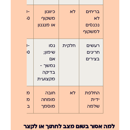
בריחים
לא
כיוונון
400-
לא
משקוף
650 ₪
נכנסים
או מנגנון
למשקוף
רעשים
חלקית
נסו
300-
חריגים
שימון;
500 ₪
בצירים
אם
נמשך —
בדיקה
מקצועית
החלפת
לא
חובה
מחיר
ידית
מומחה
מדויק
שלמה
מוסמך
בטלפון
למה אסור בשום מצב לחתוך או לקצר