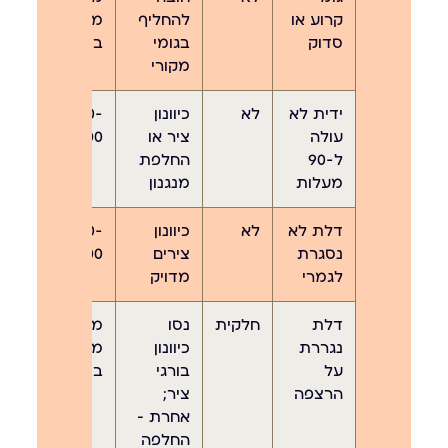
קרוע או
להחליף
מדויק
סדוק
בגומי
בטלפון
מקורי
ידית לא
לא
כיוונון
300-
עולה
ציר או
600 ₪
ל-90
החלפת
מעלות
מנגנון
דלת לא
לא
כיוונון
450-
נסגרת
צירים
700 ₪
לגמרי
מדויק
דלת
חלקית
נסו
מחיר
נגררת
כיוונון
מדויק
על
בורגי
בטלפון
הרצפה
ציר;
אחרת —
החלפה