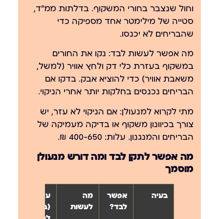
וחול שנצבר בחורי המשקוף. בדלתות ממ״ד,
סטייה של מילימטר אחד מספיקה כדי
שהבריחים לא יכנסו.
מה אפשר לעשות לבד:
נקו את החורים
במשקוף בעזרת כלי דק ולחץ אוויר (למשל,
משאבת אוויר) כדי להוציא אבק. בדקו אם
הבריחים נכנסים בחלקות יותר אחרי הניקוי.
מתי לקרוא למנעולן:
אם הניקוי לא עזר, יש
צורך בכיוונון משקוף או בדיקה מעמיקה של
הבריחים והמנגנון. עלות: 400-650 ₪.
מה אפשר לתקן לבד ומה דורש מנעולן
מוסמך
בעיה
אפשר
מה
עלות
לבד?
לעשות
(בקריאה
למנעולן)