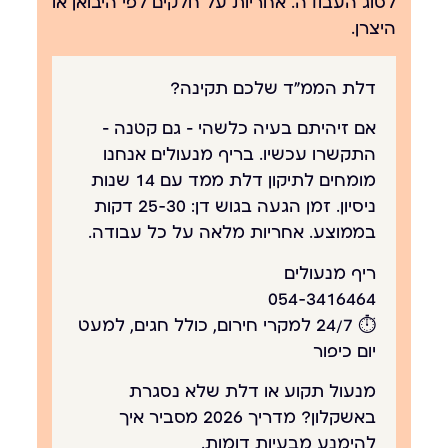
לסוג העבודה. אחריות על חלקים לפי היבואן או
היצרן.
דלת הממ״ד שלכם תקינה?
אם זיהיתם בעיה כלשהי — גם קטנה —
התקשרו עכשיו. בריף מנעולים אנחנו
מומחים ל
תיקון דלת ממד
עם 14 שנות
ניסיון. זמן הגעה בגוש דן: 25-30 דקות
בממוצע. אחריות מלאה על כל עבודה.
ריף מנעולים
054-3416464
⏱ 24/7 למקרי חירום, כולל חגים, למעט
יום כיפור
מנעול תקוע או דלת שלא נסגרת
באשקלון? מדריך 2026
מסביר איך
להימנע מבעיות דומות.