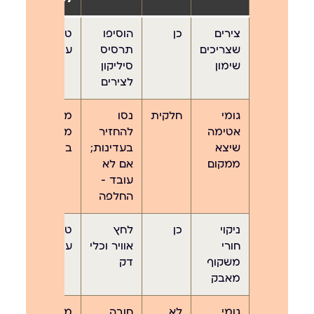
צירים
כן
הוסיפו
טיפול
שצריכים
תרסיס
עצמי
שימון
סיליקון
לצירים
גומי
חלקית
נסו
מחיר
אטימה
להחזיר
מדויק
שיצא
בעדינות;
בטלפון
ממקום
אם לא
עובד —
החלפה
ניקוי
כן
לחץ
טיפול
חורי
אוויר וכלי
עצמי
משקוף
דק
מאבק
גומי
לא
חובה
מחיר