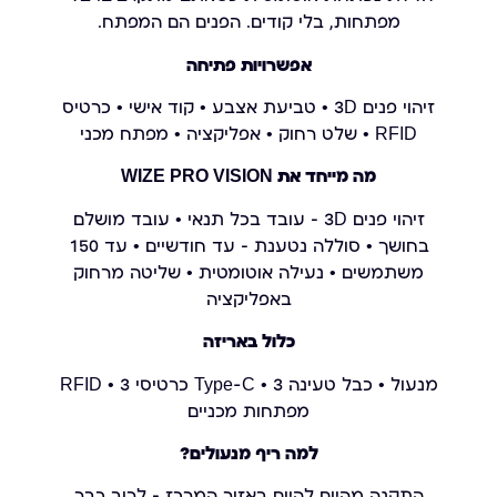
מפתחות, בלי קודים. הפנים הם המפתח.
אפשרויות פתיחה
זיהוי פנים 3D • טביעת אצבע • קוד אישי • כרטיס
RFID • שלט רחוק • אפליקציה • מפתח מכני
מה מייחד את WIZE PRO VISION
זיהוי פנים 3D – עובד בכל תנאי • עובד מושלם
בחושך • סוללה נטענת – עד חודשיים • עד 150
משתמשים • נעילה אוטומטית • שליטה מרחוק
באפליקציה
כלול באריזה
מנעול • כבל טעינה Type-C • 3 כרטיסי RFID • 3
מפתחות מכניים
למה ריף מנעולים?
התקנה מהיום להיום באזור המרכז – לרוב כבר