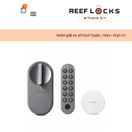
0
דף הבית
/
חנות
/
מנעול חכם לוק אין lockin g30