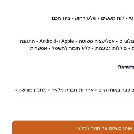
טי • לוח מקשים • שלט רחוק • בית חכם
‍ • ‍‍ • מתאים לכל המשפחה – גם ללא טכנולוגיים • אפליקציה פשוטה – Apple ו-Android • התקנה
חוץ • עד 100 משתמשים • סוללות נטענות – ללא חיבור לחשמל • אפשרות
ישראל!
 כבר באותו היום • אחריות חברה מלאה • מתקין מורשה •
 אותי כשהמוצר חוזר למלאי