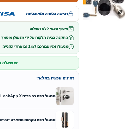
רכישה בטוחה ומאובטחת
איסוף עצמי ללא תשלום
התקנה בבית הלקוח על ידי מנעולן מוסמך
מנעולן זמין עבורכם 24/7 גם אחרי הקנייה
יש שאלה על
זמינים עכשיו במלאי:
מנעול חכם רב בריח LockApp X
מנעול חכם טקהום סמארט techom smart