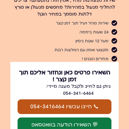
שירות מנעולנות מהיר, אמין וזול! נתקעתם? צריכים
להחליף מנעול במהירות? מחפשים מנעולן או פורץ
דלתות מוסמך במחיר הוגן?
שירות מהיר ויעיל תוך זמן קצר
24 שעות ביממה
מעל 12 שנות ניסיון
מקצועי ואמין עם המלצות רבות
מחירים הוגנים !
השאירו פרטים כאן ונחזור אליכם תוך
זמן קצר !
ניתן גם לחייג ולקבל מענה מיידי:
054-341-6464
📞 חייגו עכשיו 054-3416464
💬 השאירו הודעה בוואטסאפ