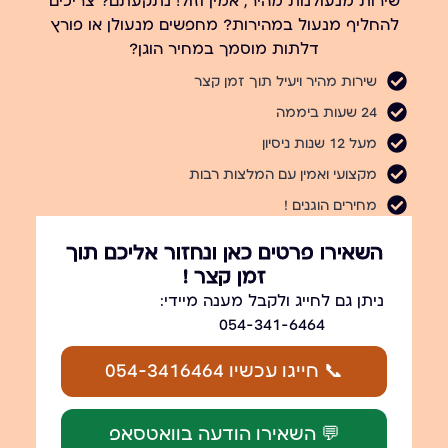
שירות מנעולנות מהיר, אמין וזול! נתקעתם? צריכים
להחליף מנעול במהירות? מחפשים מנעולן או פורץ
דלתות מוסמך במחיר הוגן?
שירות מהיר ויעיל תוך זמן קצר
24 שעות ביממה
מעל 12 שנות ניסיון
מקצועי ואמין עם המלצות רבות
מחירים הוגנים !
השאירו פרטים כאן ונחזור אליכם תוך
זמן קצר !
ניתן גם לחייג ולקבל מענה מיידי:
054-341-6464
📞 חייגו עכשיו 054-3416464
💬 השאירו הודעה בוואטסאפ