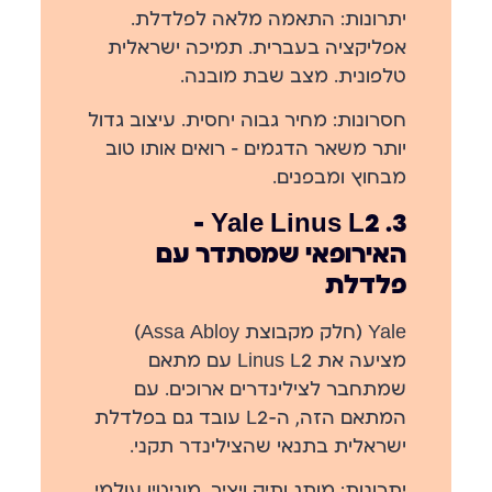
יתרונות:
התאמה מלאה לפלדלת.
אפליקציה בעברית. תמיכה ישראלית
טלפונית. מצב שבת מובנה.
חסרונות:
מחיר גבוה יחסית. עיצוב גדול
יותר משאר הדגמים — רואים אותו טוב
מבחוץ ומבפנים.
3. Yale Linus L2 —
האירופאי שמסתדר עם
פלדלת
Yale (חלק מקבוצת Assa Abloy)
מציעה את Linus L2 עם מתאם
שמתחבר לצילינדרים ארוכים. עם
המתאם הזה, ה-L2 עובד גם בפלדלת
ישראלית בתנאי שהצילינדר תקני.
יתרונות:
מותג ותיק ויציב, מוניטין עולמי,