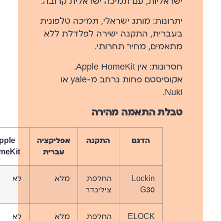
ישראליות, עם תמיכה ישראלית קרובה.
יתרונות:
מותג ישראלי, תמיכה טלפונית
בעברית, התקנה ישירה לפלדלת ללא
מתאמים, מחיר תחרותי.
חסרונות:
אין Apple HomeKit.
אקוסיסטם פחות נרחב מ-yale או
Nuki.
טבלת התאמה מהירה
הדגם
התקנה
אפליקציה
pple
עברית
meKit
Lockin
החלפת
מלא
לא
G30
צילינדר
ELOCK
החלפת
מלא
לא