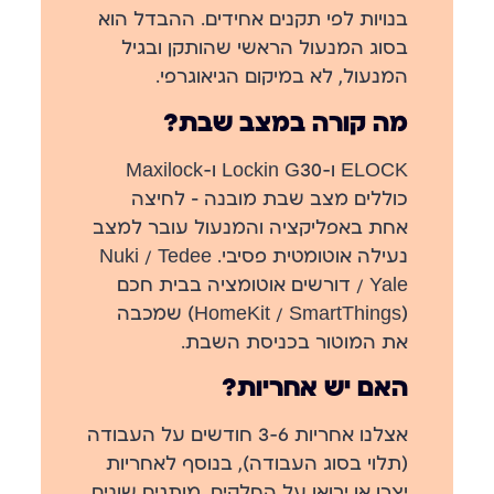
בנויות לפי תקנים אחידים. ההבדל הוא
בסוג המנעול הראשי שהותקן ובגיל
המנעול, לא במיקום הגיאוגרפי.
מה קורה במצב שבת?
ELOCK ו-Lockin G30 ו-Maxilock
כוללים מצב שבת מובנה — לחיצה
אחת באפליקציה והמנעול עובר למצב
נעילה אוטומטית פסיבי. Nuki / Tedee
/ Yale דורשים אוטומציה בבית חכם
(HomeKit / SmartThings) שמכבה
את המוטור בכניסת השבת.
האם יש אחריות?
אצלנו אחריות 3-6 חודשים על העבודה
(תלוי בסוג העבודה), בנוסף לאחריות
יצרן או יבואן על החלקים. מותגים שונים