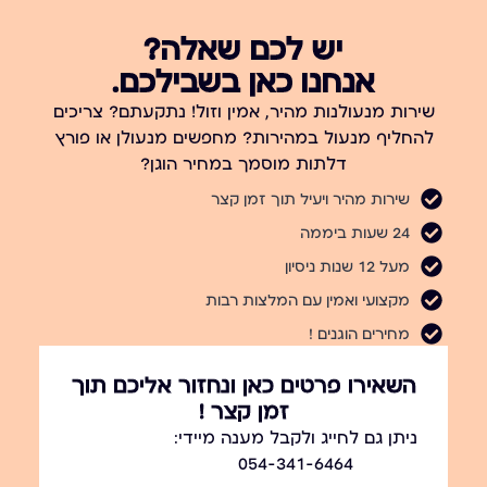
יש לכם שאלה?
אנחנו כאן בשבילכם.
שירות מנעולנות מהיר, אמין וזול! נתקעתם? צריכים
להחליף מנעול במהירות? מחפשים מנעולן או פורץ
דלתות מוסמך במחיר הוגן?
שירות מהיר ויעיל תוך זמן קצר
24 שעות ביממה
מעל 12 שנות ניסיון
מקצועי ואמין עם המלצות רבות
מחירים הוגנים !
השאירו פרטים כאן ונחזור אליכם תוך
זמן קצר !
ניתן גם לחייג ולקבל מענה מיידי:
054-341-6464