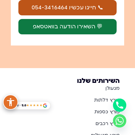
📞 חייגו עכשיו 054-3416464
💬 השאירו הודעה בוואטסאפ
השירותים שלנו
מנעולן
פורץ דלתות
Google · 5.0
★★★★★
פורץ כספות
פורץ רכבים