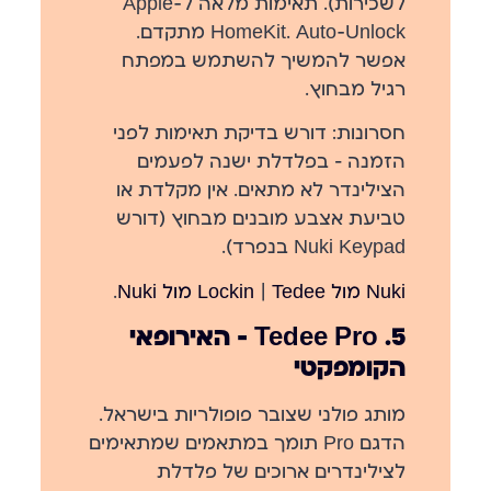
לשכירות). תאימות מלאה ל-Apple
HomeKit. Auto-Unlock מתקדם.
אפשר להמשיך להשתמש במפתח
רגיל מבחוץ.
חסרונות:
דורש בדיקת תאימות לפני
הזמנה — בפלדלת ישנה לפעמים
הצילינדר לא מתאים. אין מקלדת או
טביעת אצבע מובנים מבחוץ (דורש
Nuki Keypad בנפרד).
Nuki מול Lockin
Tedee מול Nuki
|
.
5. Tedee Pro — האירופאי
הקומפקטי
מותג פולני שצובר פופולריות בישראל.
הדגם Pro תומך במתאמים שמתאימים
לצילינדרים ארוכים של פלדלת