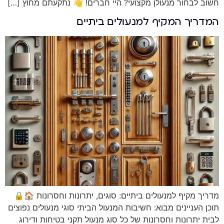
חשוב לבחור מנעולן מקצועי? היי חברים! 👋 נתקעתם מחוץ […]
המדריך המקיף למנעולים ביתיים
מדריך מקיף למנעולים ביתיים: סוגים, יתרונות וחסרונות 🏠🔒
תוכן העניינים מבוא: חשיבות המנעול הביתי סוגי מנעולים נפוצים
לבית יתרונות וחסרונות של כל סוג מנעול תקני בטיחות ודירוג