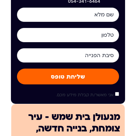
054-341-6464
שליחת טופס
אני מאשר/ת קבלת מידע מכם.
מנעולן בית שמש — עיר
צומחת, בנייה חדשה,