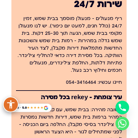
שירות 24/7
ריף מנעולים — מנעולן מוסמך בבית שמש, זמין
24/7 (כולל חגים, למעט יום כיפור). יש לנו מנעולן
מקומי בבית שמש, הגעה תוך 25-30 דקות. בית
שמש גדלה במהירות — רמות בית שמש והשכונות
החדשות מתמלאות דירות מקבלן, לצד העיר
הוותיקה. בכל מסירת דירה כדאי להחליף צילינדר.
פתיחת דלתות, החלפת צילינדרים, מנעולים
חכמים וחילוץ רכב נעול.
חייגו עכשיו:
054-3416464
עיר צומחת — rekey בכל מסירה
Google · 5.0
★★★★★
תשובה מהירה:
בבית שמש, עם קצב הבנייה
המהיר ברמות בית שמש, דירות חדשות נמסרות
עם צילינדר בסיסי מקבלן. החלפה ביום הכניסה —
לפני שמתחילים לגור — היא הצעד הראשון