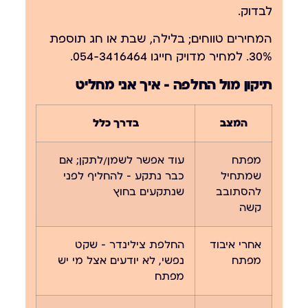
לבדוק
.
המחירים טווחים; בלילה, שבת או חג תוספת
30%. למחיר מדויק חייגו
054-3416464
.
תיקון מול החלפה — איך אני מחליט
המצב
בדרך כלל
מפתח
עוד אפשר לשמן/לתקן; אם
שמתחיל
כבר נתקע — להחליף לפני
להסתובב
שנתקעים בחוץ
קשה
אחרי איבוד
החלפת צילינדר — שקט
מפתח
נפשי, לא יודעים אצל מי יש
מפתח