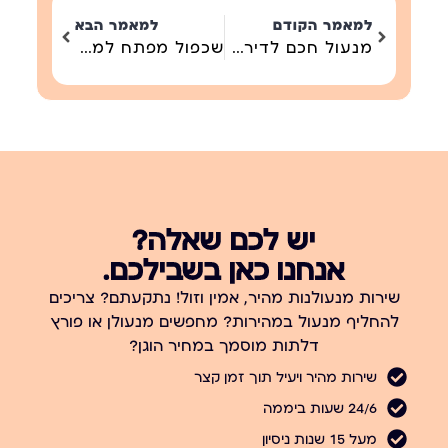
למאמר הקודם
למאמר הבא
מנעול חכם לדירת Airbnb בגוש דן — קוד כניסה זמני לאורחים
שכפול מפתח למנעול חכם — קוד, תג או טביעת אצבע במקום מפתח נוסף
יש לכם שאלה?
אנחנו כאן בשבילכם.
שירות מנעולנות מהיר, אמין וזול! נתקעתם? צריכים
להחליף מנעול במהירות? מחפשים מנעולן או פורץ
דלתות מוסמך במחיר הוגן?
שירות מהיר ויעיל תוך זמן קצר
24/6 שעות ביממה
מעל 15 שנות ניסיון