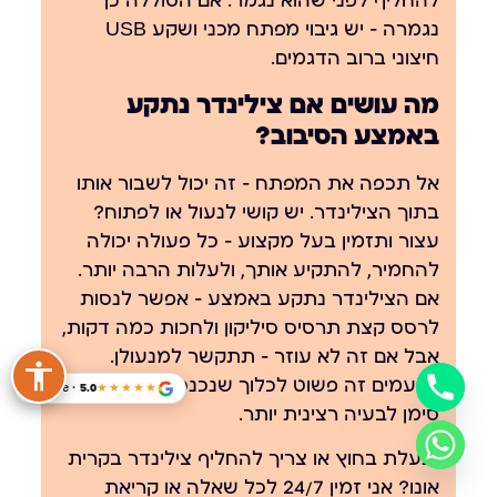
להחליף לפני שהוא נגמר. אם הסוללה כן
נגמרה — יש גיבוי מפתח מכני ושקע USB
חיצוני ברוב הדגמים.
מה עושים אם צילינדר נתקע
באמצע הסיבוב?
אל תכפה את המפתח — זה יכול לשבור אותו
בתוך הצילינדר. יש קושי לנעול או לפתוח?
עצור ותזמין בעל מקצוע — כל פעולה יכולה
להחמיר, להתקיע אותך, ולעלות הרבה יותר.
אם הצילינדר נתקע באמצע — אפשר לנסות
לרסס קצת תרסיס סיליקון ולחכות כמה דקות,
אבל אם זה לא עוזר — תתקשר למנעולן.
לפעמים זה פשוט לכלוך שנכנס, ולפעמים זה
Google · 5.0
★★★★★
סימן לבעיה רצינית יותר.
ננעלת בחוץ או צריך להחליף צילינדר בקרית
אונו? אני זמין 24/7 לכל שאלה או קריאת