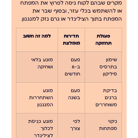
מקרים שבהם לקוח ניסה לפרוץ את המפתח
או להשתמש בכלי עזר, ובסוף שבר את
המפתח בתוך הצילינדר או גרם נזק למנגנון.
פעולת
תדירות
למה זה חשוב
תחזוקה
מומלצת
שימון
פעם
מונע בלאי
בתרסיס
ב-6
ושחיקה
סיליקון
חודשים
בדיקת
פעם
מונע
ברגים
בשנה
השתחררות
משוחררים
המנגנון
ניקוי
לפי
מונע כניסת
מפתחות
צורך
לכלוך
לצילינדר