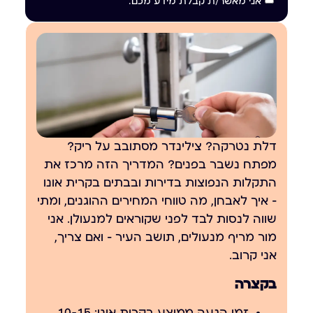
אני מאשר/ת קבלת מידע מכם.
דלת נטרקה? צילינדר מסתובב על ריק?
מפתח נשבר בפנים? המדריך הזה מרכז את
התקלות הנפוצות בדירות ובבתים בקרית אונו
— איך לאבחן, מה טווחי המחירים ההוגנים, ומתי
שווה לנסות לבד לפני שקוראים למנעולן. אני
מור מריף מנעולים, תושב העיר — ואם צריך,
אני קרוב.
בקצרה
זמן הגעה ממוצע בקרית אונו: 10-15